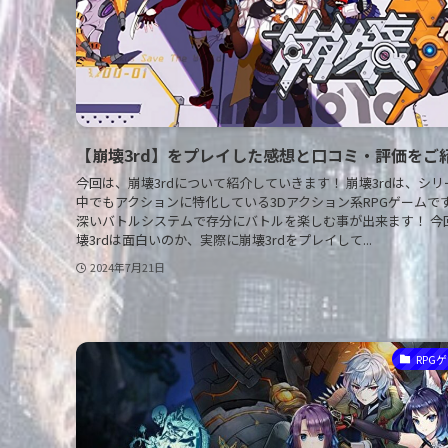
【崩壊3rd】をプレイした感想と口コミ・評価をご紹
今回は、崩壊3rdについて紹介していきます！ 崩壊3rdは、シリ
中でもアクションに特化している3Dアクション系RPGゲームで
深いバトルシステムで存分にバトルを楽しむ事が出来ます！ 今
壊3rdは面白いのか、実際に崩壊3rdをプレイして...
2024年7月21日
RPG