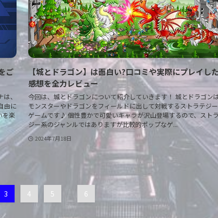
ご
【城とドラゴン】は面白い?口コミや実際にプレイし
感想を全力レビュー
ナは、
今回は、城とドラゴンについて紹介していきます！ 城とドラゴン
自由に
モンスターやドラゴンをフィールドに出して対戦するストラテジー
いを楽
ゲームです♪ 個性豊かで可愛いキャラが沢山登場するので、スト
ジー系のジャンルではありますが比較的ポップなゲ...
2024年7月18日
3
4
5
...
6