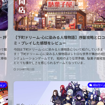
・評
【下町ドリーム-心に染みる人情物語】序盤攻略と口コ
ミ・プレイした感想をレビュー
拳で繋
今回は下町ドリーム-心に染みる人情物語について紹介していきま
RPG
す！ 下町ドリーム-心に染みる人情物語はレトロな世界が舞台の経
に拳極
シミュレーションゲームです。 昭和のような世界観、駄菓子屋経
どとても懐かしさを感じられるゲームとなっていま...
2024年7月21日
ョン
RPGゲー