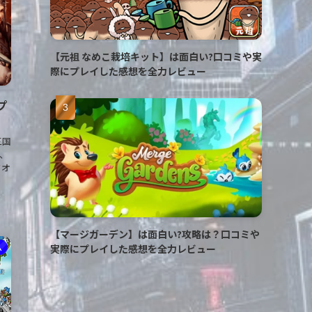
【元祖 なめこ栽培キット】は面白い?口コミや実
際にプレイした感想を全力レビュー
゚
三国
、
クオ
【マージガーデン】は面白い?攻略は？口コミや
実際にプレイした感想を全力レビュー
ム