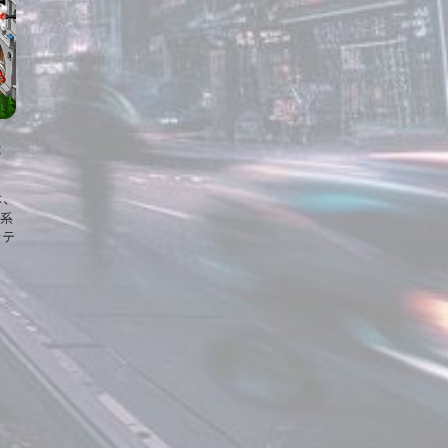
た
は、
系
ラテ