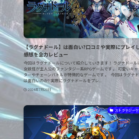
【ラグナドール】は面白い?口コミや実際にプレイ
感想を全力レビュー
今回はラグナドールについて紹介していきます！ ラグナドール
女妖怪が主人公のファンタジー系RPGゲームです 。 可愛いキ
ターやチェーンバトルが特徴的なゲームです 。 今回はラグナ
は面白いのか? 実際にラグナドールをプレ...
2024年7月20日
ストラテジーゲ