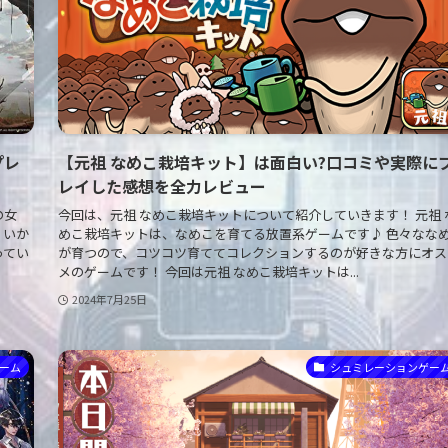
゚レ
【元祖 なめこ栽培キット】は面白い?口コミや実際にフ
レイした感想を全力レビュー
の女
今回は、元祖 なめこ栽培キットについて紹介していきます！ 元祖 
 いか
めこ栽培キットは、なめこを育てる放置系ゲームです♪ 色々なな
ってい
が育つので、コツコツ育ててコレクションするのが好きな方にオス
メのゲームです！ 今回は元祖 なめこ栽培キットは...
2024年7月25日
ゲーム
シュミレーションゲー