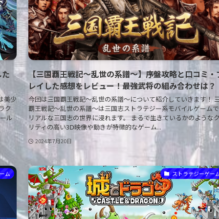
した
【三国覇王戦記～乱世の系譜～】序盤攻略と口コミ・フ
レイした感想をレビュー！最強武将の組み合わせは？
は美少
今回は三国覇王戦記～乱世の系譜～について紹介していきます！ 
ャラク
覇王戦記～乱世の系譜～は三国志ストラテジー系モバイルゲームで
ドール
リアルな三国志の世界に浸れます。 まるで生きているかのような
リティの高い3Ⅾ映像や動きが特徴的なゲーム...
2024年7月20日
ーム
ストラテジーゲー