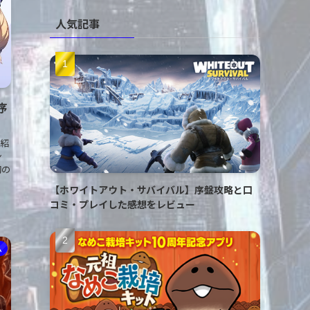
人気記事
序
紹
ン
初の
【ホワイトアウト・サバイバル】序盤攻略と口
コミ・プレイした感想をレビュー
ム