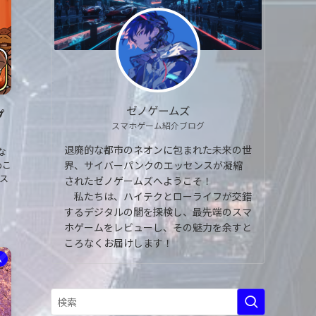
ゼノゲームズ
゚
スマホゲーム紹介ブログ
退廃的な都市のネオンに包まれた未来の世
な
界、サイバーパンクのエッセンスが凝縮
めこ
ス
されたゼノゲームズへようこそ！
私たちは、ハイテクとローライフが交錯
するデジタルの闇を探検し、最先端のスマ
ホゲームをレビューし、その魅力を余すと
ころなくお届けします！
ム