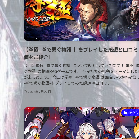
【拳極 -拳で繋ぐ物語-】をプレイした感想と口コミ
価をご紹介!
今回は拳極 -拳で繋ぐ物語-について紹介していきます！ 拳極 -
ぐ物語-は格闘RPGゲームです。 不良たちの抗争をテーマにした
が楽しめます。 今回は拳極 -拳で繋ぐ物語-は面白いのか? 実際
-拳で繋ぐ物語-をプレイしてみた感想や口コミ、...
2024年7月22日
アクシ