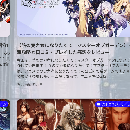
介!
【陰の実力者になりたくて！マスターオブガーデン】
盤攻略と口コミ・プレイした感想をレビュー
ーズの
す♪ 奥
今回は、陰の実力者になりたくて！マスターオブガーデンについて
回は崩
介していきます！ 陰の実力者になりたくて！マスターオブガーデ
は、アニメ陰の実力者になりたくて！の公式RPG系ゲームです♪ 
公式から登場したゲームだけあって、アニメを追体験...
2024年7月21日
ゲーム
ストラテジーゲー