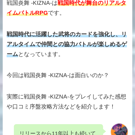
戦国炎舞 -KIZNA-は
戦国時代が舞台のリアルタ
イムバトルRPG
です。
戦国時代に活躍した武将のカードを強化し、リ
アルタイムで仲間との協力バトルが楽しめるゲ
ーム
となっています。
今回は戦国炎舞 -KIZNA-は
面白い
のか？
実際に戦国炎舞 -KIZNA-をプレイしてみた
感想
や
口コミ
序盤
攻略
方法などを紹介します！
リリースから11年以上も続いて