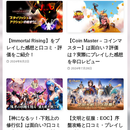
【Immortal Rising】をプ
【Coin Master – コインマ
レイした感想と口コミ・評
スター】は面白い？評価
価をご紹介！
は？実際にプレイした感想
を辛口レビュー
2024年8月2日
2024年7月28日
【神になるッ！-下剋上の
【文明と征服：EOC】序
修⾏伝】は面白い?口コミ
盤攻略と口コミ・プレイし