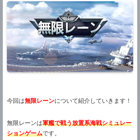
今回は
無限レーン
について紹介していきます！
無限レーンは
軍艦で戦う放置系海戦シミュレー
ションゲーム
です。