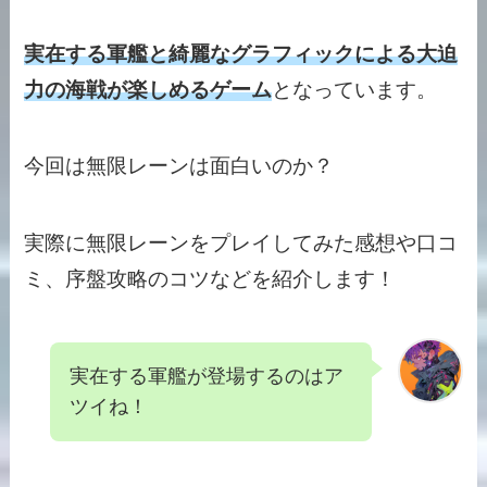
実在する軍艦と綺麗なグラフィックによる大迫
力の海戦が楽しめるゲーム
となっています。
今回は無限レーンは
面白い
のか？
実際に無限レーンをプレイしてみた
感想
や
口コ
ミ、
序盤
攻略のコツ
などを紹介します！
実在する軍艦が登場するのはア
ツイね！